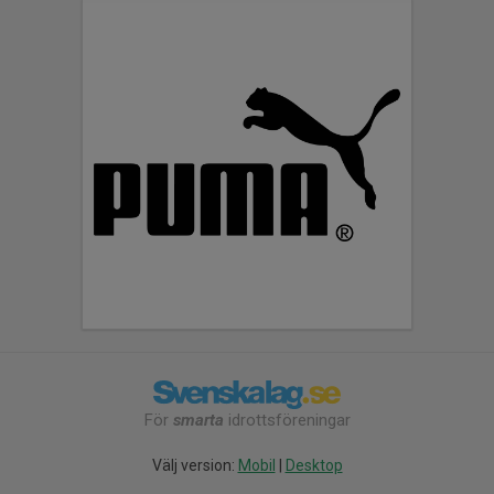
För
smarta
idrottsföreningar
Välj version:
Mobil
|
Desktop