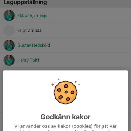
Laguppställning
Ebbot Bjarnesjö
Elliot Zmuda
Gustav Hedsköld
Henry Tolff
Knut Rydberg
Liam Öhrberg
Love Sjöberg
Godkänn kakor
Melker Anglesjö
Vi använder oss av kakor (cookies) för att vår