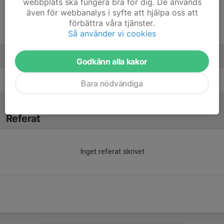
webbplats ska fungera bra för dig. De används
Noel Baranterjus
även för webbanalys i syfte att hjälpa oss att
förbättra våra tjänster.
Vincent Lindén
Så använder vi cookies
Ledare
Godkänn alla kakor
Jenny Hedsköld
Tränare
Bara nödvändiga
Referat
Inget referat skrivet