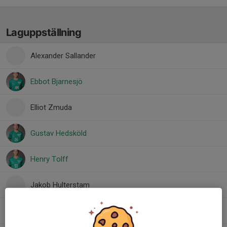
Laguppställning
Alexander Sallander
Ebbot Bjarnesjö
Elliot Zmuda
Gustav Hedsköld
Henry Tolff
Jakob Hulterstam
Knut Rydberg