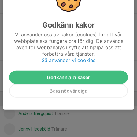
Dolt namn
Love Sjöberg
Godkänn kakor
Vi använder oss av kakor (cookies) för att vår
Maximilian Söderman
webbplats ska fungera bra för dig. De används
även för webbanalys i syfte att hjälpa oss att
Måns Onmalm
förbättra våra tjänster.
Så använder vi cookies
Patchara Andersson Wuttiya
Godkänn alla kakor
Vincent Lindén
Bara nödvändiga
Ledare
Anders Bergquist
Tränare
Jenny Hedsköld
Tränare