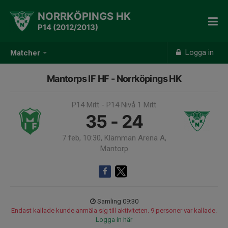
NORRKÖPINGS HK
P14 (2012/2013)
Logga in
Matcher
Mantorps IF HF - Norrköpings HK
P14 Mitt - P14 Nivå 1 Mitt
35 - 24
7 feb, 10:30, Klämman Arena A,
Mantorp
Samling 09:30
Endast kallade kunde anmäla sig till aktiviteten. 9 personer var kallade.
Logga in här