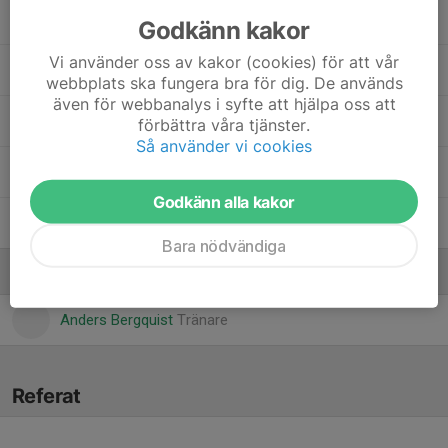
Maximilian Söderman
Godkänn kakor
Vi använder oss av kakor (cookies) för att vår
Melker Anglesjö
webbplats ska fungera bra för dig. De används
även för webbanalys i syfte att hjälpa oss att
Måns Onmalm
förbättra våra tjänster.
Så använder vi cookies
Noel Baranterjus
Godkänn alla kakor
Patchara Andersson Wuttiya
Bara nödvändiga
Ledare
Anders Bergquist
Tränare
Referat