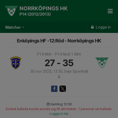
NORRKÖPINGS HK
P14 (2012/2013)
Logga in
Matcher
Enköpings HF -12:Röd - Norrköpings HK
P14 Mitt - P14 Nivå 1 Mitt
27 - 35
30 nov 2025, 13:30, Deje Sporthall
A
Samling 12:30
Endast kallade kunde anmäla sig till aktiviteten. 7 personer var kallade.
Logga in här