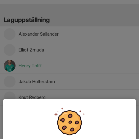
Laguppställning
Alexander Sallander
Elliot Zmuda
Henry Tolff
Jakob Hulterstam
Knut Rydberg
Liam Öhrberg
Dolt namn