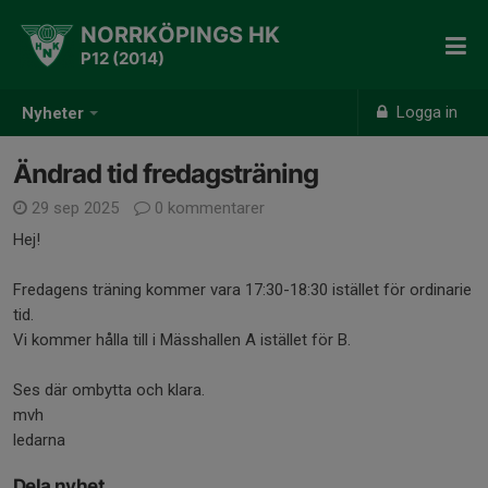
NORRKÖPINGS HK
P12 (2014)
Logga in
Nyheter
Ändrad tid fredagsträning
29 sep 2025
0 kommentarer
Hej!
Fredagens träning kommer vara 17:30-18:30 istället för ordinarie
tid.
Vi kommer hålla till i Mässhallen A istället för B.
Ses där ombytta och klara.
mvh
ledarna
Dela nyhet