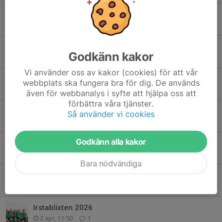
Trevlig valborg önskar Ledarna
30 apr, 10:59
0
Träning i maj
Godkänn kakor
26 apr, 09:49
0
Vi använder oss av kakor (cookies) för att vår
Årsberättelse – NHK P11
webbplats ska fungera bra för dig. De används
24 apr, 19:59
3
även för webbanalys i syfte att hjälpa oss att
förbättra våra tjänster.
Handbollsdag i Nyköping 19/4 OBS TA MED MATCHKLÄDER!
Så använder vi cookies
14 apr, 11:03
0
Godkänn alla kakor
Reflektion från Katrineholm
13 apr, 11:36
4
Bara nödvändiga
Katrineholm Handboll Cup
8 apr, 19:07
0
Irstablixten 2026
2 apr, 11:50
1