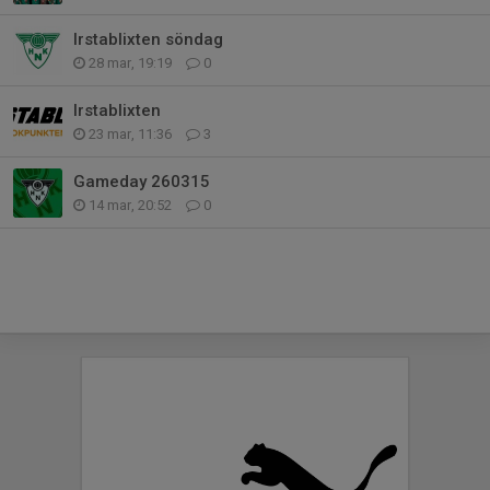
Irstablixten söndag
28 mar, 19:19
0
Irstablixten
23 mar, 11:36
3
Gameday 260315
14 mar, 20:52
0