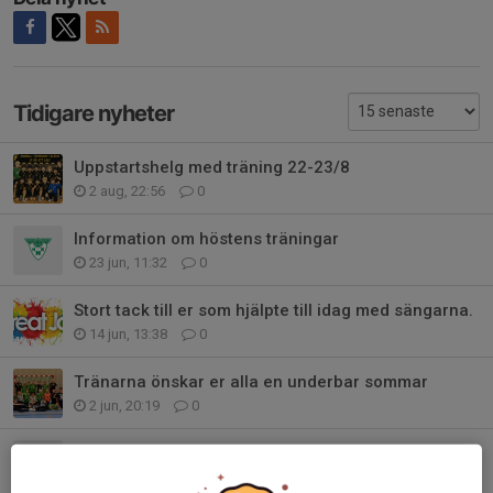
Tidigare nyheter
Uppstartshelg med träning 22-23/8
2 aug, 22:56
0
Information om höstens träningar
23 jun, 11:32
0
Stort tack till er som hjälpte till idag med sängarna.
14 jun, 13:38
0
Tränarna önskar er alla en underbar sommar
2 jun, 20:19
0
Beep test på tisdagsträningen
9 maj, 22:05
0