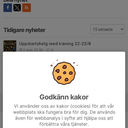
Tidigare nyheter
Uppstartshelg med träning 22-23/8
2 aug, 22:56
0
Information om höstens träningar
23 jun, 11:32
0
Stort tack till er som hjälpte till idag med sängarna.
14 jun, 13:38
0
Godkänn kakor
Tränarna önskar er alla en underbar sommar
Vi använder oss av kakor (cookies) för att vår
2 jun, 20:19
0
webbplats ska fungera bra för dig. De används
även för webbanalys i syfte att hjälpa oss att
Beep test på tisdagsträningen
förbättra våra tjänster.
9 maj, 22:05
0