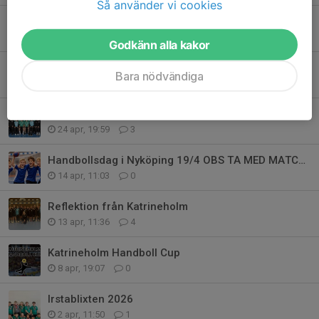
Så använder vi cookies
Trevlig valborg önskar Ledarna
30 apr, 10:59
0
Godkänn alla kakor
Träning i maj
Bara nödvändiga
26 apr, 09:49
0
Årsberättelse – NHK P11
24 apr, 19:59
3
Handbollsdag i Nyköping 19/4 OBS TA MED MATCHKLÄDER!
14 apr, 11:03
0
Reflektion från Katrineholm
13 apr, 11:36
4
Katrineholm Handboll Cup
8 apr, 19:07
0
Irstablixten 2026
2 apr, 11:50
1