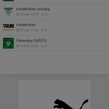
Irstablixten söndag
28 mar, 19:19
0
Irstablixten
23 mar, 11:36
3
Gameday 260315
14 mar, 20:52
0