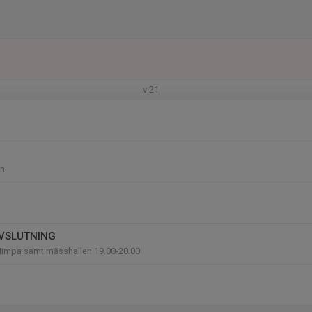
v.21
n
VSLUTNING
impa samt mässhallen 19.00-20.00