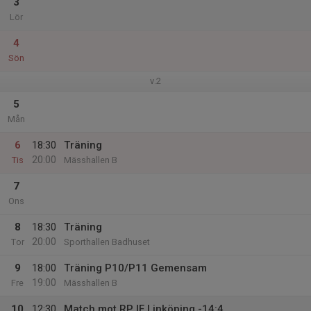
3
Lör
4
Sön
v.2
5
Mån
6
18:30
Träning
20:00
Tis
Mässhallen B
7
Ons
8
18:30
Träning
20:00
Tor
Sporthallen Badhuset
9
18:00
Träning P10/P11 Gemensam
19:00
Fre
Mässhallen B
10
12:30
Match mot RP IF Linköping -14:4