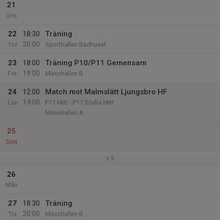
21
Ons
22
18:30
Träning
20:00
Tor
Sporthallen Badhuset
23
18:00
Träning P10/P11 Gemensam
19:00
Fre
Mässhallen B
24
12:00
Match mot Malmslätt Ljungsbro HF
14:00
Lör
P11 Mitt - P11 Södra Mitt
Mässhallen A
25
Sön
v.5
26
Mån
27
18:30
Träning
20:00
Tis
Mässhallen B