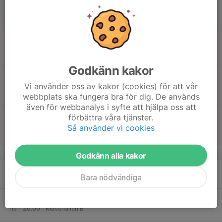
17
Lör
18
12:20
Match mot HK Järnvägen
14:20
Sön
MitTolvan Pojkar
Lugnets Sporthall A
Godkänn kakor
15:00
Match mot Falu HK -13
16:00
Vi använder oss av kakor (cookies) för att vår
MitTolvan Pojkar
webbplats ska fungera bra för dig. De används
Lugnets Sporthall A
även för webbanalys i syfte att hjälpa oss att
16:20
Match mot LIF Lindesberg
förbättra våra tjänster.
18:20
MitTolvan Pojkar
Så använder vi cookies
Lugnets Sporthall A
v.4
Godkänn alla kakor
19
Bara nödvändiga
Mån
20
18:30
Träning
20:00
Tis
Mässhallen B