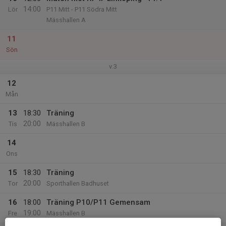
14:00
Lör
P11 Mitt - P11 Södra Mitt
Mässhallen A
11
Sön
v.3
12
Mån
13
18:30
Träning
20:00
Tis
Mässhallen B
14
Ons
15
18:30
Träning
20:00
Tor
Sporthallen Badhuset
16
18:00
Träning P10/P11 Gemensam
19:00
Fre
Mässhallen B