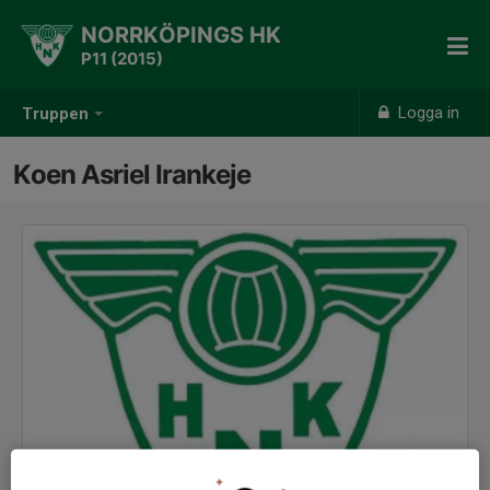
NORRKÖPINGS HK
P11 (2015)
Logga in
Truppen
Koen Asriel Irankeje