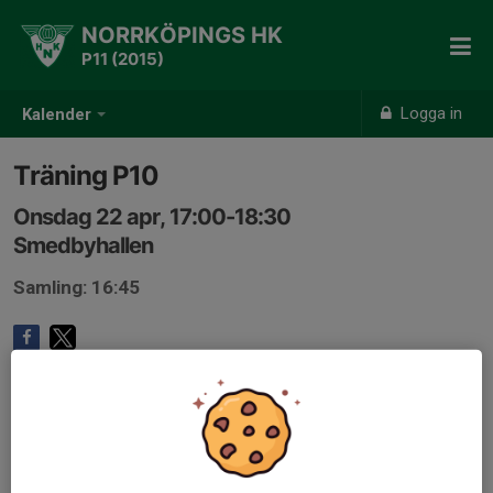
NORRKÖPINGS HK
P11 (2015)
Logga in
Kalender
Träning P10
Onsdag 22 apr, 17:00-18:30
Smedbyhallen
Samling: 16:45