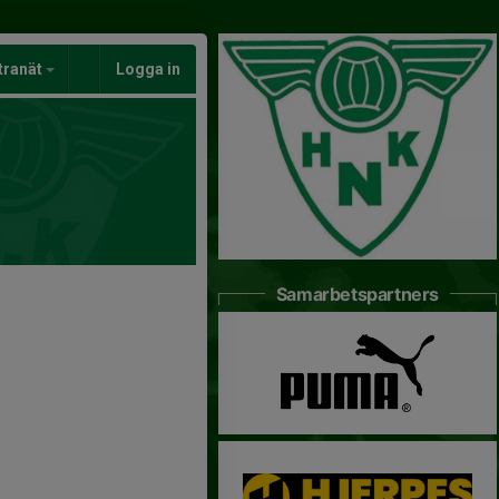
tranät
Logga in
Samarbetspartners