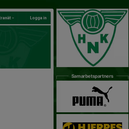
tranät
Logga in
Samarbetspartners