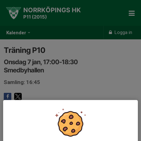
NORRKÖPINGS HK
P11 (2015)
Logga in
Kalender
Träning P10
Onsdag 7 jan, 17:00-18:30
Smedbyhallen
Samling: 16:45