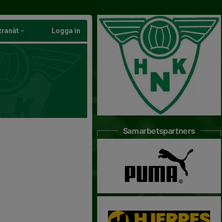
tranät
Logga in
Samarbetspartners