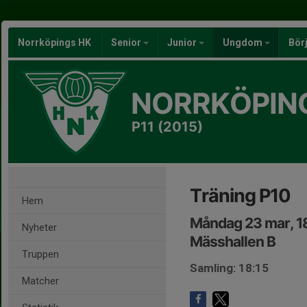
Norrköpings HK
Senior
Junior
Ungdom
Bör
NORRKÖPIN
P11 (2015)
Träning P10
Hem
Måndag 23 mar, 1
Nyheter
Mässhallen B
Truppen
Samling: 18:15
Matcher