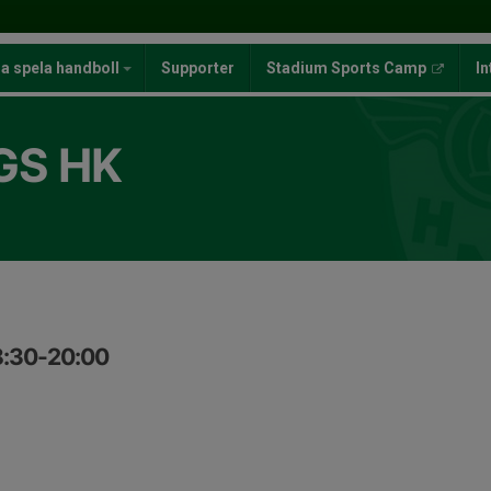
ja spela handboll
Supporter
Stadium Sports Camp
In
GS HK
8:30-20:00