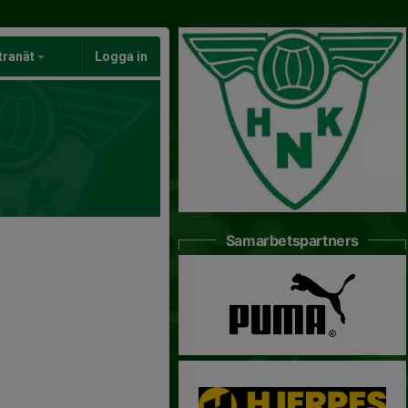
tranät
Logga in
Samarbetspartners