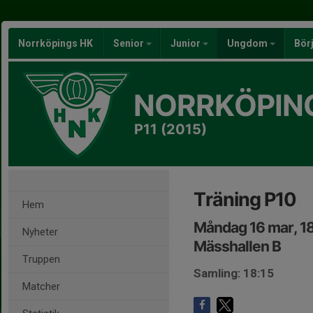
Norrköpings HK
Senior
Junior
Ungdom
Bör
NORRKÖPIN
P11 (2015)
Träning P10
Hem
Måndag 16 mar, 1
Nyheter
Mässhallen B
Truppen
Samling: 18:15
Matcher