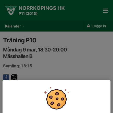
NORRKÖPINGS HK
P11 (2015)
Logga in
Kalender
Träning P10
Måndag 9 mar, 18:30-20:00
Mässhallen B
Samling: 18:15