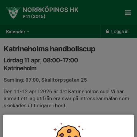
NORRKÖPINGS HK
P11 (2015)
Logga in
Kalender
Katrineholms handbollscup
Lördag 11 apr, 08:00-17:00
Katrineholm
Samling: 07:00, Skalltorpsgatan 25
Den 11-12 april 2026 är det Katrineholms cup! Vi har
anmält ett lag utifrån era svar på intresseanmälan som
skickades ut tidigare i höst.
Vi kommer att ta ut en avgift på 150kr för varje barn
som ska delta, resterande kostnad för cupen kommer
tas från lagkassan. (Mer information kring hur