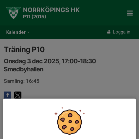
NORRKÖPINGS HK
P11 (2015)
Logga in
Kalender
Träning P10
Onsdag 3 dec 2025, 17:00-18:30
Smedbyhallen
Samling: 16:45