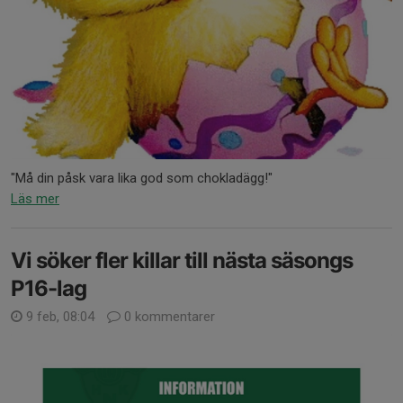
"Må din påsk vara lika god som chokladägg!"
Läs mer
Vi söker fler killar till nästa säsongs
P16-lag
9 feb, 08:04
0 kommentarer