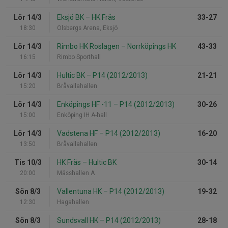
Lör 14/3
Eksjö BK
–
HK Fräs
33-27
18:30
Olsbergs Arena, Eksjö
Lör 14/3
Rimbo HK Roslagen
–
Norrköpings HK
43-33
16:15
Rimbo Sporthall
Lör 14/3
Hultic BK
–
P14 (2012/2013)
21-21
15:20
Bråvallahallen
Lör 14/3
Enköpings HF -11
–
P14 (2012/2013)
30-26
15:00
Enköping IH A-hall
Lör 14/3
Vadstena HF
–
P14 (2012/2013)
16-20
13:50
Bråvallahallen
Tis 10/3
HK Fräs
–
Hultic BK
30-14
20:00
Mässhallen A
Sön 8/3
Vallentuna HK
–
P14 (2012/2013)
19-32
12:30
Hagahallen
Sön 8/3
Sundsvall HK
–
P14 (2012/2013)
28-18