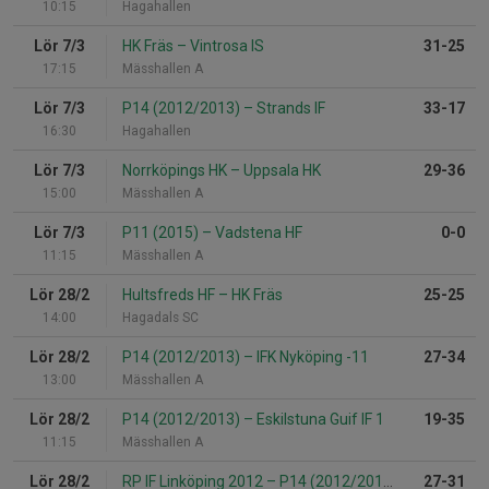
10:15
Hagahallen
Lör 7/3
HK Fräs
–
Vintrosa IS
31-25
17:15
Mässhallen A
Lör 7/3
P14 (2012/2013)
–
Strands IF
33-17
16:30
Hagahallen
Lör 7/3
Norrköpings HK
–
Uppsala HK
29-36
15:00
Mässhallen A
Lör 7/3
P11 (2015)
–
Vadstena HF
0-0
11:15
Mässhallen A
Lör 28/2
Hultsfreds HF
–
HK Fräs
25-25
14:00
Hagadals SC
Lör 28/2
P14 (2012/2013)
–
IFK Nyköping -11
27-34
13:00
Mässhallen A
Lör 28/2
P14 (2012/2013)
–
Eskilstuna Guif IF 1
19-35
11:15
Mässhallen A
Lör 28/2
RP IF Linköping 2012
–
P14 (2012/2013)
27-31