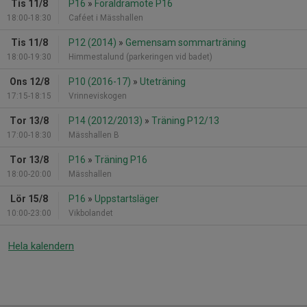
Tis 11/8
P16
»
Föräldramöte P16
18:00-18:30
Caféet i Mässhallen
Tis 11/8
P12 (2014)
»
Gemensam sommarträning
18:00-19:30
Himmestalund (parkeringen vid badet)
Ons 12/8
P10 (2016-17)
»
Uteträning
17:15-18:15
Vrinneviskogen
Tor 13/8
P14 (2012/2013)
»
Träning P12/13
17:00-18:30
Mässhallen B
Tor 13/8
P16
»
Träning P16
18:00-20:00
Mässhallen
Lör 15/8
P16
»
Uppstartsläger
10:00-23:00
Vikbolandet
Hela kalendern