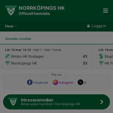
NORRKÖPINGS HK
Officiell hemsida
Logga in
Hem
Senaste resultat
Lör 14 mar 16:15
- Herr 1 - Herr 1 norra
Lör 14 m
Rimbo HK Roslagen
43
Eksj
Norrköpings HK
33
HK F
Följ oss
Facebook
Instagram
X
Intresseanmälan
Börja spela handboll i Norrköpings HK