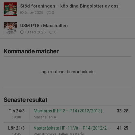
Stöd föreningen – köp dina Bingolotter av oss!
6 nov 2025
0
USM P18 i Mässhallen
18 sep 2025
0
Kommande matcher
Inga matcher finns inbokade
Senaste resultat
Tis 24/3
Mantorps IF HF 2
–
P14 (2012/2013)
33-28
19:00
Mässhallen A
Lör 21/3
VästeråsIrsta HF -11:Vit
–
P14 (2012/2013)
41-25
14:45
Wenströmska Hallen, Västerås