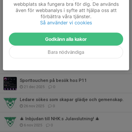
webbplats ska fungera bra för dig. De används
även för webbanalys i syfte att hjälpa oss att
förbättra våra tjänster.
Så använder vi cookies
Hjälp gärna till att sprida och dela informationen.
Intresseanmälan görs via knapp på hemsida eller till
Godkänn alla kakor
kansli@norrkopingshk.se
Läs mer
Bara nödvändiga
Fler nyheter
Sporttouchen på besök hos P11
21 dec 2025
0
Ledare sökes som skapar glädje och gemenskap.
26 nov 2025
0
🎄 Inbjudan till NHK:s Julavslutning! 🎄
6 nov 2025
0