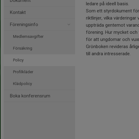
Dokument
ledare på ideell basis.
Som ett styrdokument fö
Kontakt
riktlinjer, vilka värdering
Föreningsinfo
uppträda gentemot varandr
förening. Hur mycket och va
Medlemsavgifter
för att ungdomar och vuxn
Grönboken revideras årligen
Försäkring
till andra intresserade.
Policy
Profilkläder
Klädpolicy
Boka konferensrum