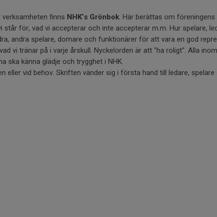
r verksamheten finns
NHK’s Grönbok
. Här berättas om föreningens
ar vi står för, vad vi accepterar och inte accepterar m.m. Hur spelare, l
a, andra spelare, domare och funktionärer för att vara en god repre
d vi tränar på i varje årskull. Nyckelorden är att "ha roligt". Alla in
a ska känna glädje och trygghet i NHK.
 eller vid behov. Skriften vänder sig i första hand till ledare, spelar