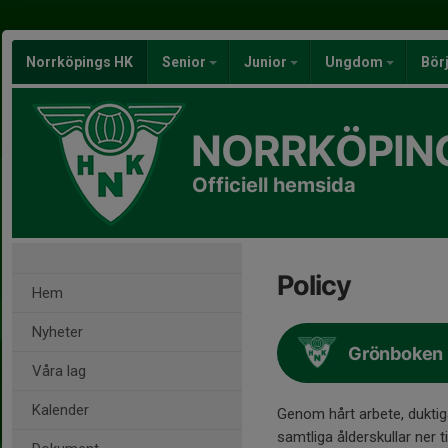
Norrköpings HK
Senior
Junior
Ungdom
Bör
NORRKÖPIN
Officiell hemsida
Policy
Hem
Nyheter
Grönboken
Våra lag
Kalender
Genom hårt arbete, duktiga
samtliga ålderskullar ner 