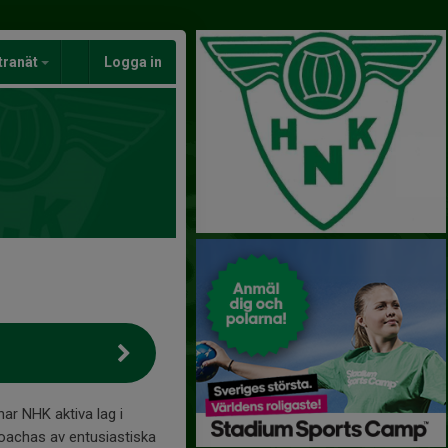
tranät
Logga in
har NHK aktiva lag i
coachas av entusiastiska