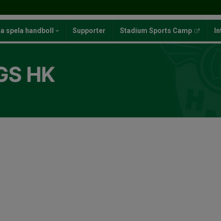
ja spela handboll
Supporter
Stadium Sports Camp
In
GS HK