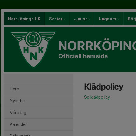
Norrköpings HK
Senior
Junior
Ungdom
Bör
NORRKÖPIN
Officiell hemsida
Klädpolicy
Hem
Se klädpolicy
Nyheter
Våra lag
Kalender