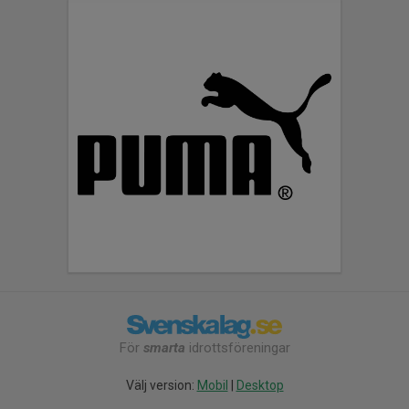
För
smarta
idrottsföreningar
Välj version:
Mobil
|
Desktop