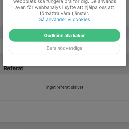
webbplats ska fungera bra för dig. De används
Måns Onmalm
även för webbanalys i syfte att hjälpa oss att
förbättra våra tjänster.
Patchara Andersson Wuttiya
Så använder vi cookies
Ledare
Godkänn alla kakor
Jenny Hedsköld
Tränare
Bara nödvändiga
Referat
Inget referat skrivet