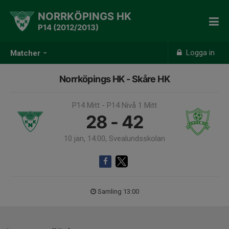
NORRKÖPINGS HK
P14 (2012/2013)
Logga in
Matcher
Norrköpings HK - Skåre HK
P14 Mitt - P14 Nivå 1 Mitt
28 - 42
10 jan, 14:00, Svealundsskolan
Samling 13:00