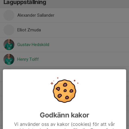
Laguppställning
Alexander Sallander
Elliot Zmuda
Gustav Hedsköld
Henry Tolff
Jakob Hulterstam
Knut Rydberg
Maximilian Söderman
Godkänn kakor
Melker Anglesjö
Vi använder oss av kakor (cookies) för att vår