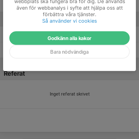
webbplats ska fungera bra för dig. De används
Vincent Lindén
även för webbanalys i syfte att hjälpa oss att
förbättra våra tjänster.
Ledare
Så använder vi cookies
Anders Bergquist
Tränare
Godkänn alla kakor
Marie Bergquist
Tränare
Bara nödvändiga
Referat
Inget referat skrivet