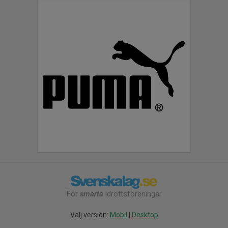
För
smarta
idrottsföreningar
Välj version:
Mobil
|
Desktop