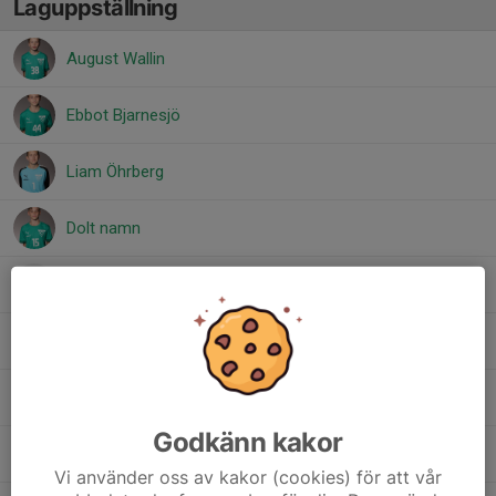
Laguppställning
August Wallin
Ebbot Bjarnesjö
Liam Öhrberg
Dolt namn
Love Sjöberg
Noel Baranterjus
Tin Maasovi
Godkänn kakor
Vincent Faleström
Vi använder oss av kakor (cookies) för att vår