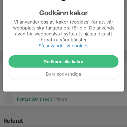
Godkänn kakor
Patchara Andersson Wuttiya
Vi använder oss av kakor (cookies) för att vår
webbplats ska fungera bra för dig. De används
Vincent Faleström
även för webbanalys i syfte att hjälpa oss att
förbättra våra tjänster.
Vincent Lindén
Så använder vi cookies
Ledare
Godkänn alla kakor
Anders Bergquist
Tränare
Bara nödvändiga
Jenny Hedsköld
Tränare
Pontus Danielsson
Tränare
Referat