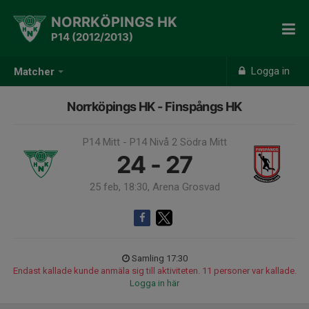
NORRKÖPINGS HK
P14 (2012/2013)
Logga in
Matcher
Norrköpings HK - Finspångs HK
P14 Mitt - P14 Nivå 2 Södra Mitt
24 - 27
25 feb, 18:30, Arena Grosvad
Samling 17:30
Endast kallade kunde anmäla sig till aktiviteten. 11 personer var kallade.
Logga in här