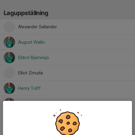
Laguppställning
Alexander Sallander
August Wallin
Ebbot Bjarnesjö
Elliot Zmuda
Henry Tolff
Dolt namn
Maximilian Söderman
Noel Baranterjus