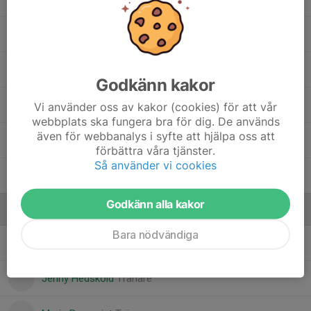
Maximilian Söderman
Måns Onmalm
Godkänn kakor
Noel Baranterjus
Vi använder oss av kakor (cookies) för att vår
webbplats ska fungera bra för dig. De används
även för webbanalys i syfte att hjälpa oss att
Tin Maasovi
förbättra våra tjänster.
Så använder vi cookies
Vincent Faleström
Godkänn alla kakor
Ledare
Bara nödvändiga
Anders Bergquist
Tränare
Jenny Hedsköld
Tränare