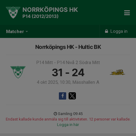
NORRKÖPINGS HK
P14 (2012/2013)
Logga in
Matcher
Norrköpings HK - Hultic BK
P14 Mitt - P14 Nivå 2 Södra Mitt
31 - 24
4 okt 2025, 10:30, Mässhallen A
Samling 09:45
Endast kallade kunde anmäla sig till aktiviteten. 12 personer var kallade.
Logga in här