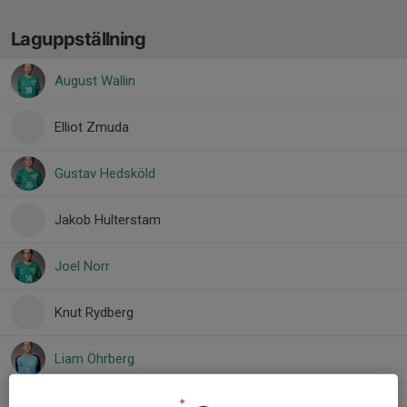
Laguppställning
August Wallin
Elliot Zmuda
Gustav Hedsköld
Jakob Hulterstam
Joel Norr
Knut Rydberg
Liam Öhrberg
Dolt namn