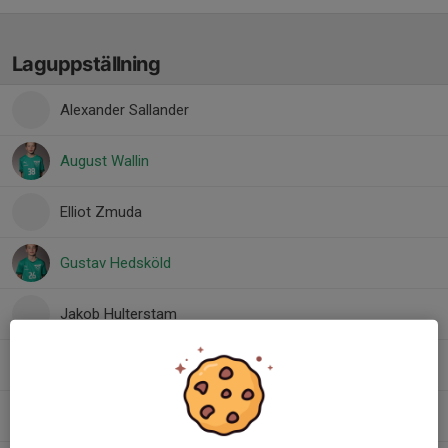
Laguppställning
Alexander Sallander
August Wallin
Elliot Zmuda
Gustav Hedsköld
Jakob Hulterstam
Knut Rydberg
Liam Öhrberg