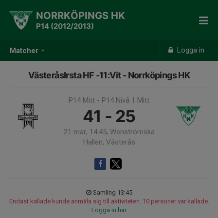
NORRKÖPINGS HK
P14 (2012/2013)
Logga in
Matcher
VästeråsIrsta HF -11:Vit - Norrköpings HK
P14 Mitt - P14 Nivå 1 Mitt
41 - 25
21 mar, 14:45, Wenströmska
Hallen, Västerås
Samling 13:45
Endast kallade kunde anmäla sig till aktiviteten. 10 personer var kallade.
Logga in här