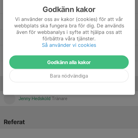
Dolt namn
Godkänn kakor
Vi använder oss av kakor (cookies) för att vår
Måns Onmalm
webbplats ska fungera bra för dig. De används
även för webbanalys i syfte att hjälpa oss att
Patchara Andersson Wuttiya
förbättra våra tjänster.
Så använder vi cookies
Vincent Faleström
Godkänn alla kakor
Vincent Lindén
Bara nödvändiga
Ledare
Jenny Hedsköld
Tränare
Referat