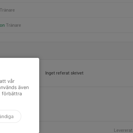
Tränare
son
Tränare
Inget referat skrivet
att vår
 används även
t förbättra
ändiga
Levererat