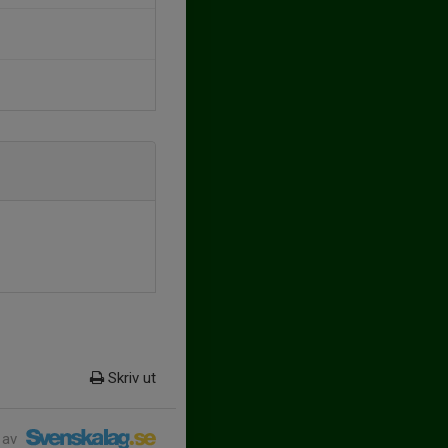
Skriv ut
 av