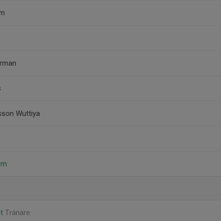
am
erman
s
sson Wuttiya
öm
st
Tränare