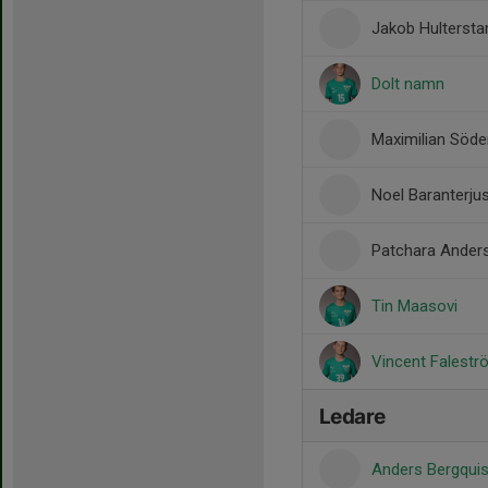
Jakob Hulterst
Dolt namn
Maximilian Söd
Noel Baranterju
Patchara Ander
Tin Maasovi
Vincent Falestr
Ledare
Anders Bergqui