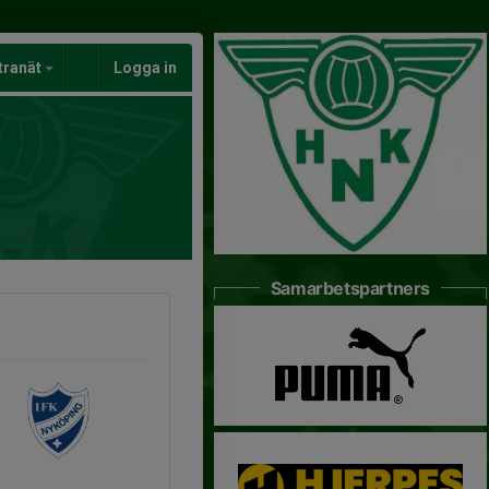
tranät
Logga in
Samarbetspartners