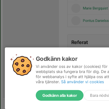
Marie Bergquist
Pontus Daniels
Referat
Godkänn kakor
Vi använder oss av kakor (cookies) för 
webbplats ska fungera bra för dig. De
för webbanalys i syfte att hjälpa oss at
våra tjänster.
Så använder vi cookies
Godkänn alla kakor
Bara nödv
Tjäna pengar till laget