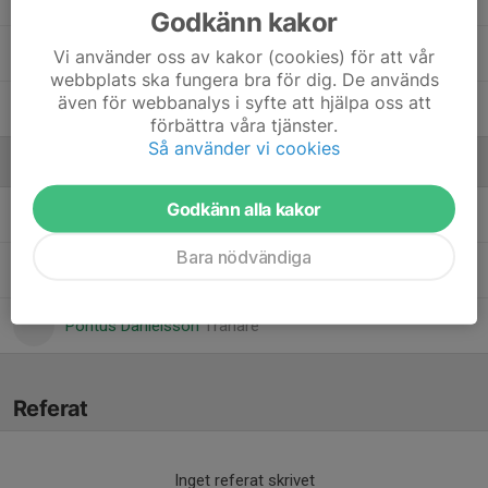
Godkänn kakor
Tin Maasovi
Vi använder oss av kakor (cookies) för att vår
webbplats ska fungera bra för dig. De används
även för webbanalys i syfte att hjälpa oss att
Vincent Faleström
förbättra våra tjänster.
Så använder vi cookies
Ledare
Godkänn alla kakor
Anders Bergquist
Tränare
Bara nödvändiga
Marie Bergquist
Tränare
Pontus Danielsson
Tränare
Referat
Inget referat skrivet