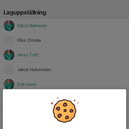
Laguppställning
Ebbot Bjarnesjö
Elliot Zmuda
Henry Tolff
Jakob Hulterstam
Dolt namn
Maximilian Söderman
Noel Baranterjus
Patchara Andersson Wuttiya