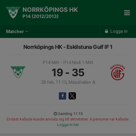
NORRKÖPINGS HK
P14 (2012/2013)
Logga in
Matcher
Norrköpings HK - Eskilstuna Guif IF 1
P14 Mitt - P14 Nivå 1 Mitt
19 - 35
28 feb, 11:15, Mässhallen A
Samling 11:15
Endast kallade kunde anmäla sig till aktiviteten. 6 personer var kallade.
Logga in här