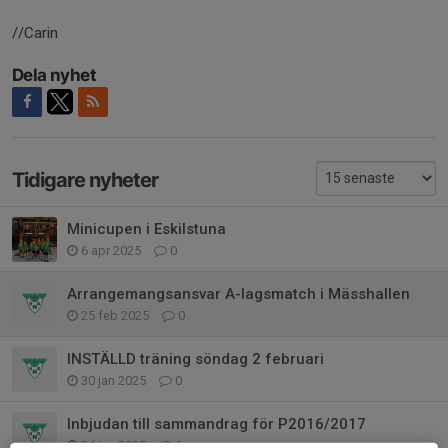
//Carin
Dela nyhet
Tidigare nyheter
Minicupen i Eskilstuna
6 apr 2025
0
Arrangemangsansvar A-lagsmatch i Mässhallen
25 feb 2025
0
INSTÄLLD träning söndag 2 februari
30 jan 2025
0
Inbjudan till sammandrag för P2016/2017
24 jan 2025
6