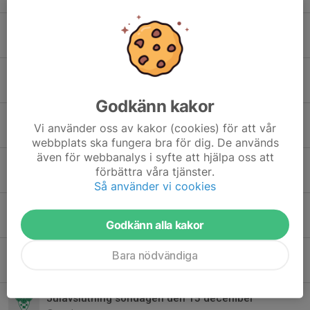
Stort tack till alla spelare/föräldrar/ledare och domare
19 jan 2025
2
Sammandrag P2016/2017 den 18 januari
14 jan 2025
0
Godkänn kakor
Påminnelse om betalning och retur av osålda bingolotter
Vi använder oss av kakor (cookies) för att vår
6 jan 2025
0
webbplats ska fungera bra för dig. De används
även för webbanalys i syfte att hjälpa oss att
Påminnelse betalning av bingolotter
förbättra våra tjänster.
3 jan 2025
0
Så använder vi cookies
Redovisning av bingolotter
Godkänn alla kakor
23 dec 2024
0
Bingolotter
Bara nödvändiga
12 dec 2024
1
Julavslutning söndagen den 15 december