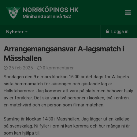
NORRKÖPINGS HK
Minihandboll nivå 1&2
Logga in
Nyheter
Arrangemangsansvar A-lagsmatch i
Mässhallen
25 feb 2025
0 kommentarer
Söndagen den 9:e mars klockan 16.00 är det dags för A-lagets
sista hemmamatch för säsongen och gästande lag är
Hallstahammar. Jag kommer att vara på plats men behöver hjälp
av er föräldrar. Det ska vara två personer i kiosken, två i entrén,
en matchvärd och en person som filmar matchen.
Samling är klockan 14.30 i Mässhallen. Jag lägger ut en kallelse
på svenskalag. Ni fyller i om ni kan komma och hur många ni är
som kan hjälpa till.