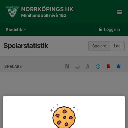
NORRKÖPINGS HK
Minihandboll nivå 1&2
Logga in
Statistik
Spelarstatistik
Spelare
Lag
SPELARE
Ingen spelarstatistik sparad
När ni fyller i uppställning på respektive match visas statistiken
automatiskt på denna sida