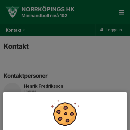
NORRKÖPINGS HK
Minihandboll nivå 1&2
Logga in
Kontakt
Kontakt
Kontaktpersoner
Henrik Fredriksson
Tränare
E-post visas bara för inloggade