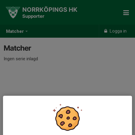
NORRKÖPINGS HK
Supporter
Logga in
Matcher
Matcher
Ingen serie inlagd