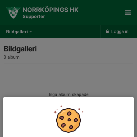
NORRKÖPINGS HK
Supporter
Logga in
Bildgalleri
Bildgalleri
0 album
Inga album skapade