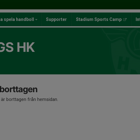
ja spela handboll
Supporter
Stadium Sports Camp
In
GS HK
 borttagen
å är borttagen från hemsidan.