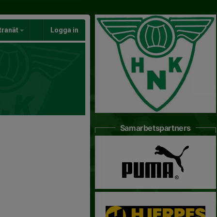
tranät
Logga in
Samarbetspartners