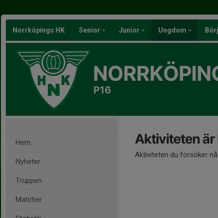
Norrköpings HK
Senior
Junior
Ungdom
Bör
NORRKÖPIN
P16
Aktiviteten är
Hem
Aktiviteten du försöker n
Nyheter
Truppen
Matcher