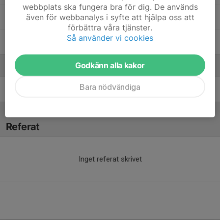
webbplats ska fungera bra för dig. De används
även för webbanalys i syfte att hjälpa oss att
Noel Baranterjus
förbättra våra tjänster.
Så använder vi cookies
Patchara Andersson Wuttiya
Godkänn alla kakor
Ledare
Bara nödvändiga
Anders Bergquist
Tränare
Referat
Inget referat skrivet