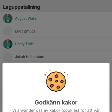
Laguppställning
August Wallin
Elliot Zmuda
Henry Tolff
Jakob Hulterstam
Knut Rydberg
Dolt namn
Love Sjöberg
Godkänn kakor
Maximilian Söderman
Vi använder oss av kakor (cookies) för att vår