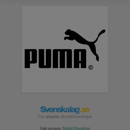
För
smarta
idrottsföreningar
Välj version:
Mobil
|
Desktop