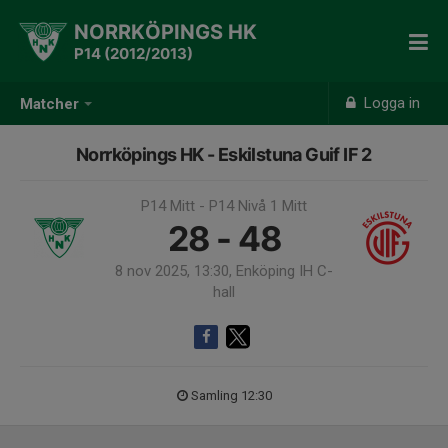
NORRKÖPINGS HK
P14 (2012/2013)
Logga in
Matcher
Norrköpings HK - Eskilstuna Guif IF 2
P14 Mitt - P14 Nivå 1 Mitt
28 - 48
8 nov 2025, 13:30, Enköping IH C-
hall
Samling 12:30