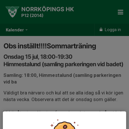
NORRKÖPINGS HK
P12 (2014)
Logga in
Kalender
Obs inställt!!!!Sommarträning
Onsdag 15 jul, 18:00-19:30
Himmestalund (samling parkeringen vid badet)
Samling: 18:00, Himmestalund (samling parkeringen
vid ba
Väldigt bra närvaro och kul att se alla idag så vi kör igen
nästa vecka. Observera att det är onsdag som gäller.
Vi kör åter igen löpning, fys och avslutar med något kul
med boll.