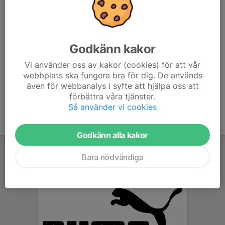
Anmäl i tid så vi vet vilka som har möjlighet (är man
bortrest så avböj gärna direkt).
MVH
Godkänn kakor
Ledarna
Vi använder oss av kakor (cookies) för att vår
webbplats ska fungera bra för dig. De används
även för webbanalys i syfte att hjälpa oss att
förbättra våra tjänster.
Så använder vi cookies
Godkänn alla kakor
Bara nödvändiga