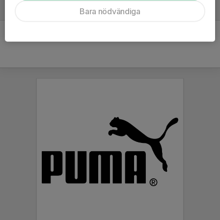
Bara nödvändiga
16 sep 2025
0