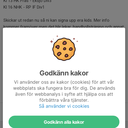
Kl 13 HK Fräs - Eksjö Div3
Kl 16 NHK - RP IF Div1
Skickar ut redan nu så ni kan signa upp era kids. Mer info
kommer framöver men det blir lekar, handbollsträning och annat
kul. Lunch bjuder föreningen på så meddela ev allergier i svaret.
Ni Föräldrar, släkt, vänner och handbollsnördar ser så klart till att
vara på plats för matcherna så vi fyller hallen
Dela nyhet
Godkänn kakor
Vi använder oss av kakor (cookies) för att vår
webbplats ska fungera bra för dig. De används
även för webbanalys i syfte att hjälpa oss att
Tidigare nyheter
förbättra våra tjänster.
Så använder vi cookies
Ledare som skapar glädje och gemenskap sökes
26 nov 2025
0
Godkänn alla kakor
Säsongskickoff