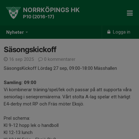
NORRKÖPINGS HK
P10 (2016-17)
Logga in
Nyheter
Säsongskickoff
16 sep 2025
0 kommentarer
SäsongsKickoff Lördag 27 sep, 09:00-18:00 Mässhallen
Samling: 09:00
Vi kombinerar träning/spel/lek och passar på att supporta våra
seniorlag i seriepremiärerna. Vårt stolta A-lag spelar ett härligt
E4-derby mot RP och Fräs möter Eksjö.
Prel schema:
Kl 9-12 hopp lek o handboll
Kl 12-13 lunch