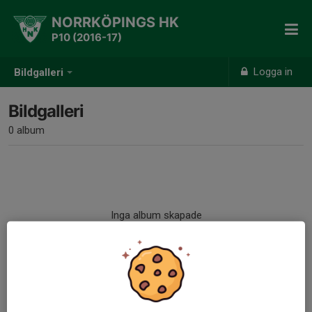
NORRKÖPINGS HK
P10 (2016-17)
Logga in
Bildgalleri
Bildgalleri
0 album
Inga album skapade