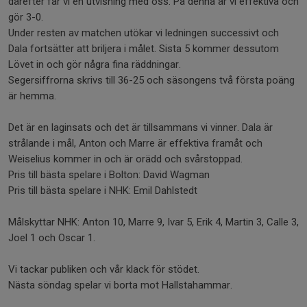
därefter får vi en utvisning med oss. På denna är vi effektiva och
gör 3-0.
Under resten av matchen utökar vi ledningen successivt och
Dala fortsätter att briljera i målet. Sista 5 kommer dessutom
Lövet in och gör några fina räddningar.
Segersiffrorna skrivs till 36-25 och säsongens två första poäng
är hemma.
Det är en laginsats och det är tillsammans vi vinner. Dala är
strålande i mål, Anton och Marre är effektiva framåt och
Weiselius kommer in och är orädd och svårstoppad.
Pris till bästa spelare i Bolton: David Wagman
Pris till bästa spelare i NHK: Emil Dahlstedt
Målskyttar NHK: Anton 10, Marre 9, Ivar 5, Erik 4, Martin 3, Calle 3,
Joel 1 och Oscar 1.
Vi tackar publiken och vår klack för stödet.
Nästa söndag spelar vi borta mot Hallstahammar.