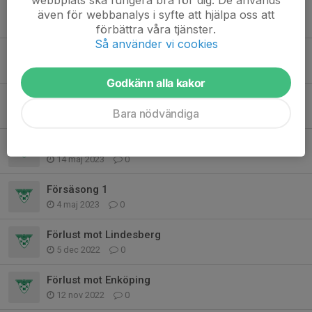
Vecka 23
även för webbanalys i syfte att hjälpa oss att
4 jun 2023
0
förbättra våra tjänster.
Så använder vi cookies
Vecka 22
28 maj 2023
0
Godkänn alla kakor
Vecka 21
Bara nödvändiga
21 maj 2023
0
Vecka 20
14 maj 2023
0
Försäsong 1
4 maj 2023
0
Förlust mot Lindesberg
5 dec 2022
0
Förlust mot Enköping
12 nov 2022
0