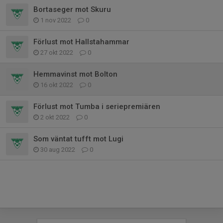
Bortaseger mot Skuru
1 nov 2022
0
Förlust mot Hallstahammar
27 okt 2022
0
Hemmavinst mot Bolton
16 okt 2022
0
Förlust mot Tumba i seriepremiären
2 okt 2022
0
Som väntat tufft mot Lugi
30 aug 2022
0