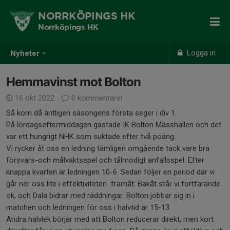
NORRKÖPINGS HK
Norrköpings HK
Logga in
Nyheter
Hemmavinst mot Bolton
16 okt 2022
0 kommentarer
Så kom då äntligen säsongens första seger i div 1.
På lördagseftermiddagen gästade IK Bolton Mässhallen och det
var ett hungrigt NHK som suktade efter två poäng.
Vi rycker åt oss en ledning tämligen omgående tack vare bra
försvars-och målvaktsspel och tålmodigt anfallsspel. Efter
knappa kvarten är ledningen 10-6. Sedan följer en period där vi
går ner oss lite i effektiviteten framåt. Bakåt står vi fortfarande
ok, och Dala bidrar med räddningar. Bolton jobbar sig in i
matchen och ledningen för oss i halvtid är 15-13.
Andra halvlek börjar med att Bolton reducerar direkt, men kort