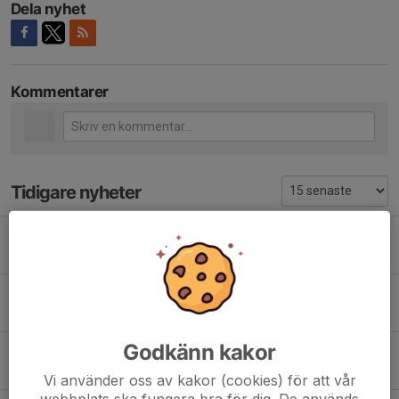
Dela nyhet
Kommentarer
Tidigare nyheter
Säsongens första träningsmatch
22 aug 2023
0
Träningsstart vecka 32
18 jun 2023
0
Godkänn kakor
Vecka 24
11 jun 2023
0
Vi använder oss av kakor (cookies) för att vår
webbplats ska fungera bra för dig. De används