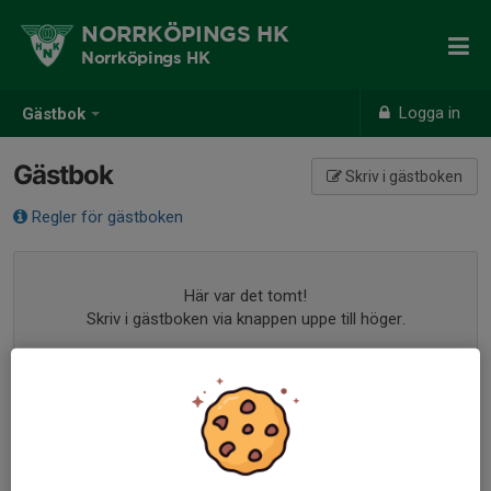
NORRKÖPINGS HK
Norrköpings HK
Logga in
Gästbok
Gästbok
Skriv i gästboken
Regler för gästboken
Här var det tomt!
Skriv i gästboken via knappen uppe till höger.