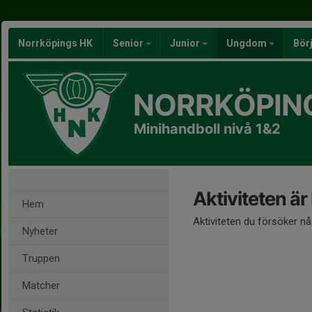
Norrköpings HK
Senior
Junior
Ungdom
Bör
NORRKÖPIN
Minihandboll nivå 1&2
Aktiviteten är
Hem
Aktiviteten du försöker n
Nyheter
Truppen
Matcher