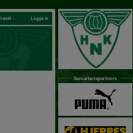
tranät
Logga in
Samarbetspartners