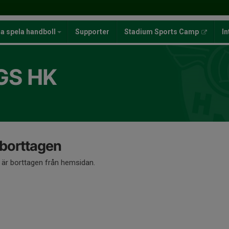
ja spela handboll
Supporter
Stadium Sports Camp
In
GS HK
 borttagen
å är borttagen från hemsidan.