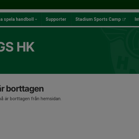
ja spela handboll
Supporter
Stadium Sports Camp
In
GS HK
 borttagen
 är borttagen från hemsidan.