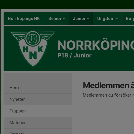
Norrköpings HK
Senior
Junior
Ungdom
Bör
NORRKÖPIN
P18 / Junior
Medlemmen är
Hem
Medlemmen du försöker nå
Nyheter
Truppen
Matcher