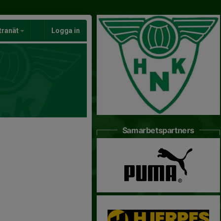
tranät
Logga in
Samarbetspartners