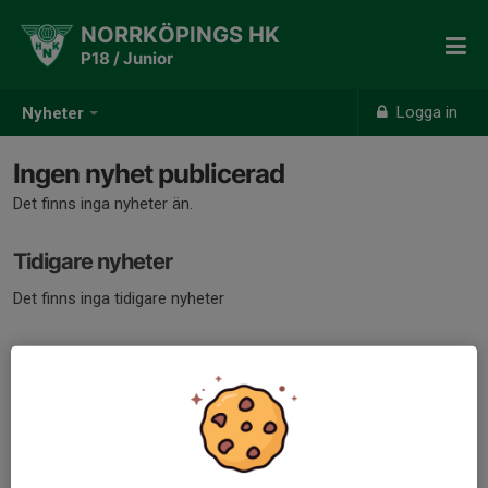
NORRKÖPINGS HK
P18 / Junior
Logga in
Nyheter
Ingen nyhet publicerad
Det finns inga nyheter än.
Tidigare nyheter
Det finns inga tidigare nyheter