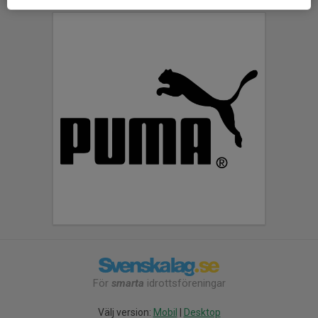
För
smarta
idrottsföreningar
Välj version:
Mobil
|
Desktop