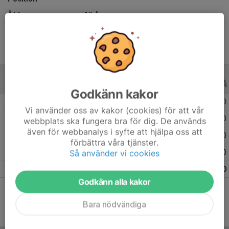
Ålder
19 år
ALLA SERIER
ALLA ÅR
Godkänn kakor
Säsongen 25/26
11
0
0
Vi använder oss av kakor (cookies) för att vår
Säsongen 24/25
4
0
0
webbplats ska fungera bra för dig. De används
även för webbanalys i syfte att hjälpa oss att
Säsongen 23/24
16
0
0
förbättra våra tjänster.
Så använder vi cookies
Säsongen 22/23
19
0
0
Totalt
50
0
0
Godkänn alla kakor
Bara nödvändiga