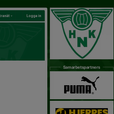
tranät
Logga in
Samarbetspartners