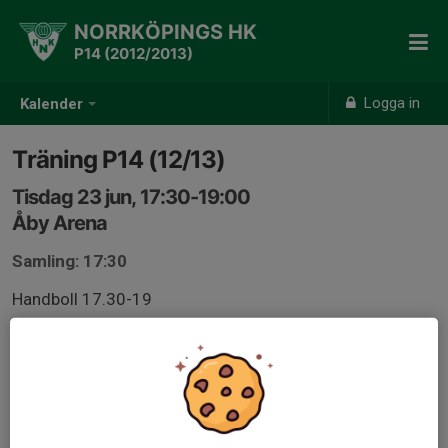
NORRKÖPINGS HK
P14 (2012/2013)
Logga in
Kalender
Träning P14 (12/13)
Tisdag 23 jun, 17:30-19:00
Åby Arena
Samling: 17:30
Handboll 17.30-19