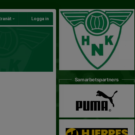
tranät
Logga in
Samarbetspartners