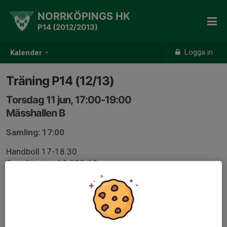
NORRKÖPINGS HK
P14 (2012/2013)
Logga in
Kalender
Träning P14 (12/13)
Torsdag 11 jun, 17:00-19:00
Mässhallen B
Samling: 17:00
Handboll 17-18.30
Gym/löpning 18.200-19