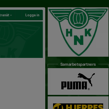
tranät
Logga in
Samarbetspartners