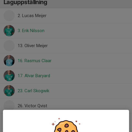
Laguppställning
2. Lucas Meijer
3. Erik Nilsson
13. Oliver Meijer
16. Rasmus Claar
17. Alvar Baryard
23. Carl Skogwik
26. Victor Qvist
41. Fabian Jording