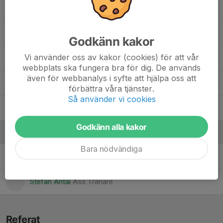
43. Jonas Simonsson
45. Petter Osen
Godkänn kakor
Vi använder oss av kakor (cookies) för att vår
72. Alexander Haapanen
webbplats ska fungera bra för dig. De används
även för webbanalys i syfte att hjälpa oss att
77. Theo Ytterström
förbättra våra tjänster.
Så använder vi cookies
97. Emil Löfgren
Godkänn alla kakor
Ledare
Bara nödvändiga
Jonas Löfgren
Lagledare
Stefan Antal
Ass Tränare
Referat