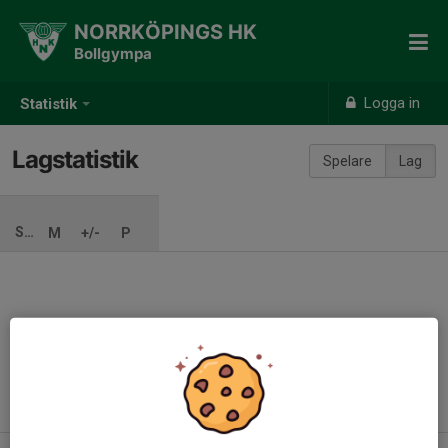
NORRKÖPINGS HK
Bollgympa
Logga in
Statistik
Lagstatistik
Spelare
Lag
SÄSONG
M
+/-
P
Ingen säsong inlagd